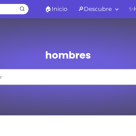
🏠Inicio
🔎Descubre
✨H
hombres