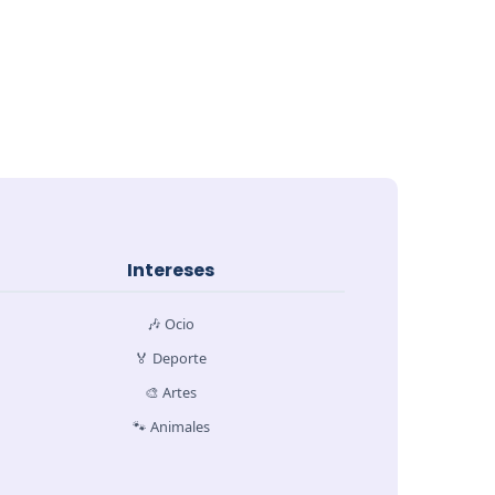
Intereses
🎶 Ocio
🏅 Deporte
🎨 Artes
🐾 Animales