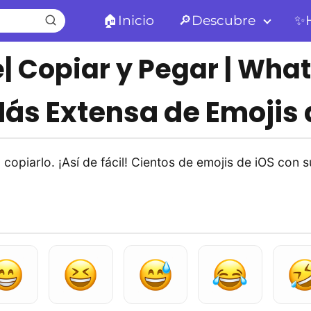
🏠Inicio
🔎Descubre
✨H
e| Copiar y Pegar | Wh
Más Extensa de Emojis
copiarlo. ¡Así de fácil! Cientos de emojis de iOS con su 