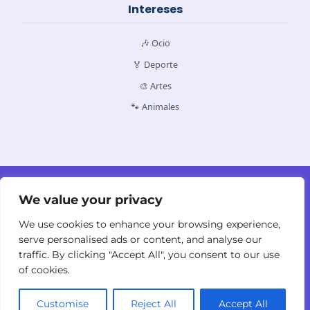
Intereses
🎶 Ocio
🏅 Deporte
🎨 Artes
🐾 Animales
Contacto
Quiénes Somos
Política de Cookies
Política de Privacidad
Términos y
We value your privacy
Condiciones
We use cookies to enhance your browsing experience,
serve personalised ads or content, and analyse our
traffic. By clicking "Accept All", you consent to our use
of cookies.
© 2026
yodyolaza.com. Todos los derechos
Customise
Reject All
Accept All