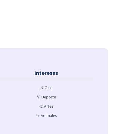
Intereses
🎶 Ocio
🏅 Deporte
🎨 Artes
🐾 Animales