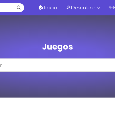
🏠Inicio
🔎Descubre
✨H
Juegos