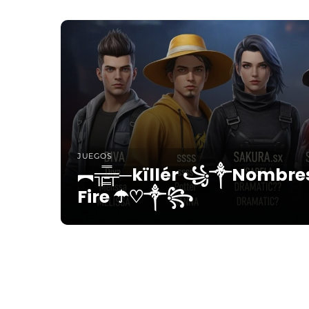
JUEGOS
︻╦̵̵͇̿̿̿̿╤─kïllér ꧁༒Nombre
Fire ☂♡༒꧂