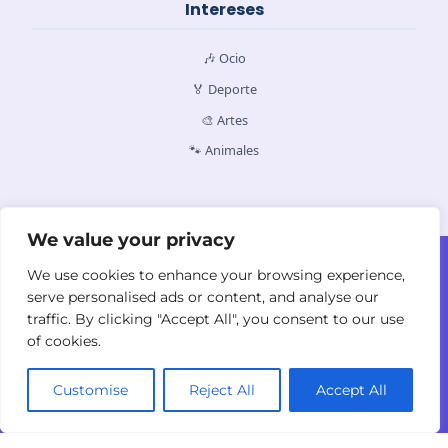
Intereses
🎶 Ocio
🏅 Deporte
🎨 Artes
🐾 Animales
We value your privacy
Contacto
Quiénes Somos
Política de Cookies
We use cookies to enhance your browsing experience,
Política de Privacidad
Términos y
serve personalised ads or content, and analyse our
Condiciones
traffic. By clicking "Accept All", you consent to our use
of cookies.
Customise
Reject All
Accept All
© 2026
yodyolaza.com. Todos los derechos