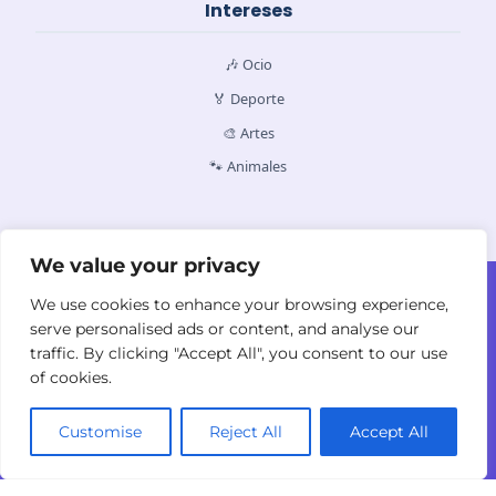
Intereses
🎶 Ocio
🏅 Deporte
🎨 Artes
🐾 Animales
We value your privacy
Contacto
Quiénes Somos
Política de Cookies
We use cookies to enhance your browsing experience,
Política de Privacidad
Términos y
serve personalised ads or content, and analyse our
Condiciones
traffic. By clicking "Accept All", you consent to our use
of cookies.
Customise
Reject All
Accept All
© 2026
yodyolaza.com. Todos los derechos