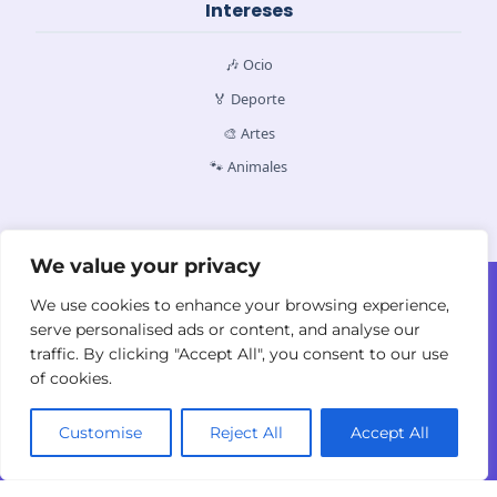
Intereses
🎶 Ocio
🏅 Deporte
🎨 Artes
🐾 Animales
We value your privacy
Contacto
Quiénes Somos
Política de Cookies
We use cookies to enhance your browsing experience,
Política de Privacidad
Términos y
serve personalised ads or content, and analyse our
Condiciones
traffic. By clicking "Accept All", you consent to our use
of cookies.
Customise
Reject All
Accept All
© 2026
yodyolaza.com. Todos los derechos