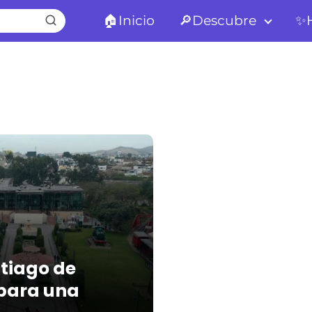
🏠Inicio
🔎Descubre
✨H
tiago de
 para una