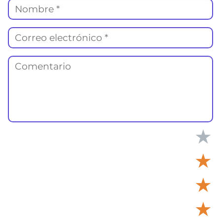
★
★
★
★