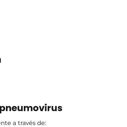
l
apneumovirus
te a través de: