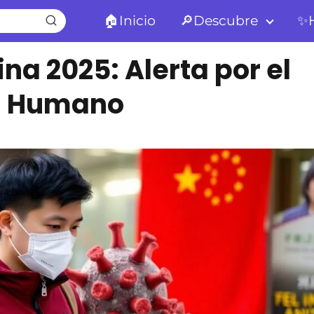
🏠Inicio
🔎Descubre
✨H
na 2025: Alerta por el
s Humano