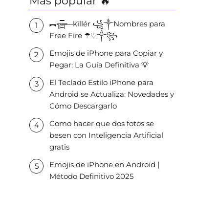
Más popular 🔥
︻╦̵̵͇̿̿̿̿╤─kïllér ꧁༒Nombres para
Free Fire ☂♡༒꧂
Emojis de iPhone para Copiar y
Pegar: La Guía Definitiva 💡
El Teclado Estilo iPhone para
Android se Actualiza: Novedades y
Cómo Descargarlo
Como hacer que dos fotos se
besen con Inteligencia Artificial
gratis
Emojis de iPhone en Android |
Método Definitivo 2025