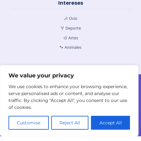
Intereses
🎶 Ocio
🏅 Deporte
🎨 Artes
🐾 Animales
We value your privacy
Contacto
Quiénes Somos
Política de Cookies
We use cookies to enhance your browsing experience,
Política de Privacidad
Términos y
serve personalised ads or content, and analyse our
Condiciones
traffic. By clicking "Accept All", you consent to our use
of cookies.
Customise
Reject All
Accept All
© 2026
yodyolaza.com. Todos los derechos