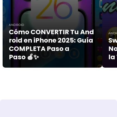
ANDROID
Cómo CONVERTIR Tu And
AND
roid en iPhone 2025: Guía
Sw
COMPLETA Paso a
No
Paso 🍎✨
la