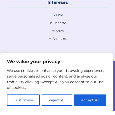
Intereses
🎶 Ocio
🏅 Deporte
🎨 Artes
🐾 Animales
We value your privacy
Contacto
Quiénes Somos
Política de Cookies
We use cookies to enhance your browsing experience,
Política de Privacidad
Términos y
serve personalised ads or content, and analyse our
Condiciones
traffic. By clicking "Accept All", you consent to our use
of cookies.
Customise
Reject All
Accept All
© 2026
yodyolaza.com. Todos los derechos