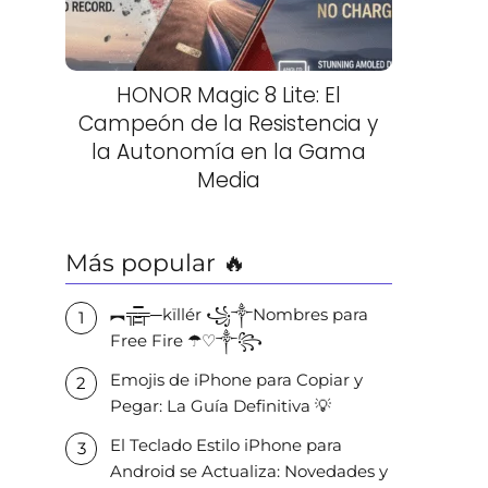
HONOR Magic 8 Lite: El
Campeón de la Resistencia y
la Autonomía en la Gama
Media
Más popular 🔥
︻╦̵̵͇̿̿̿̿╤─kïllér ꧁༒Nombres para
Free Fire ☂♡༒꧂
Emojis de iPhone para Copiar y
Pegar: La Guía Definitiva 💡
El Teclado Estilo iPhone para
Android se Actualiza: Novedades y