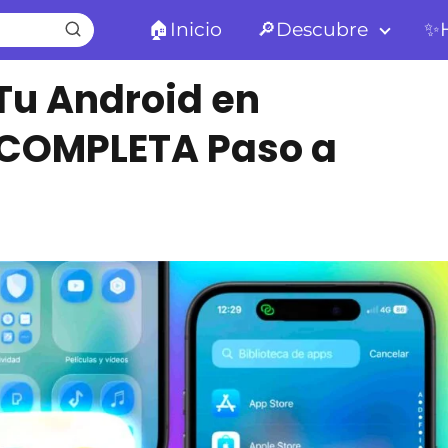
🏠Inicio
🔎Descubre
✨H
u Android en
 COMPLETA Paso a