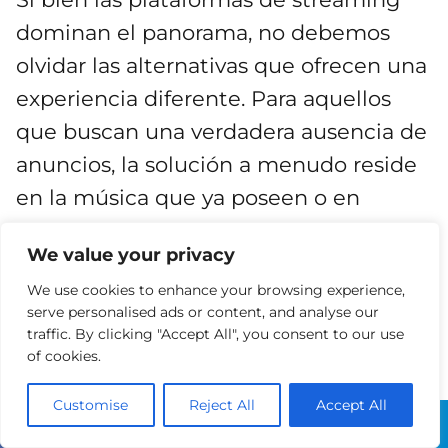
dominan el panorama, no debemos
olvidar las alternativas que ofrecen una
experiencia diferente. Para aquellos
que buscan una verdadera ausencia de
anuncios, la solución a menudo reside
en la música que ya poseen o en
servicios que operan bajo un modelo
We value your privacy
distinto, priorizando la comunidad o la
We use cookies to enhance your browsing experience,
curación de contenido.
serve personalised ads or content, and analyse our
traffic. By clicking "Accept All", you consent to our use
Opciones para una Experiencia
of cookies.
Diferente
Customise
Reject All
Accept All
Una de las alternativas más