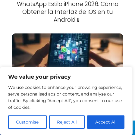
WhatsApp Estilo iPhone 2026: Cómo
Obtener la Interfaz de iOS en tu
Android📱
We value your privacy
Cómo recuperar mensajes
We use cookies to enhance your browsing experience,
eliminados de WhatsApp,
serve personalised ads or content, and analyse our
instagram, facebook sin copia de
traffic. By clicking "Accept All", you consent to our use
of cookies.
seguridad
Customise
Reject All
Accept All