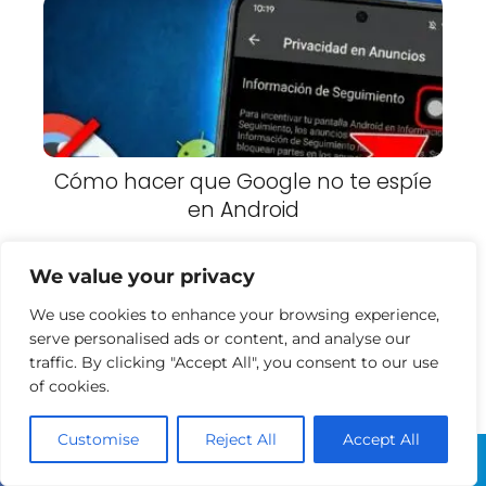
Cómo hacer que Google no te espíe
en Android
We value your privacy
We use cookies to enhance your browsing experience,
serve personalised ads or content, and analyse our
traffic. By clicking "Accept All", you consent to our use
of cookies.
Customise
Reject All
Accept All
Convierte tu Android en un iPhone:
Guía Completa 2026