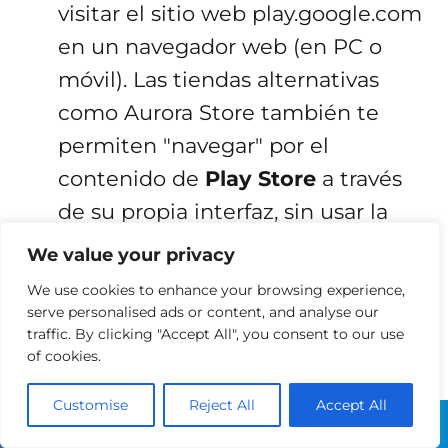
visitar el sitio web play.google.com
en un navegador web (en PC o
móvil). Las tiendas alternativas
como Aurora Store también te
permiten "navegar" por el
contenido de
Play Store
a través
de su propia interfaz, sin usar la
app oficial de
Google
.
We value your privacy
We use cookies to enhance your browsing experience,
6. Cómo Actualizar Play Store sin
serve personalised ads or content, and analyse our
Cuenta y Actualizar Apps Sin la
traffic. By clicking "Accept All", you consent to our use
of cookies.
App Oficial 🔄
Customise
Reject All
Accept All
Actualizar la aplicación de la
Google
Play Store
sin una
cuenta de Google
o