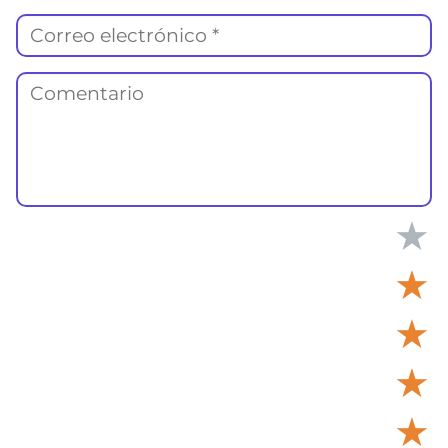
★
★
★
★
★