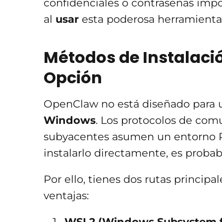
confidenciales o contraseñas impo
al
usar
esta poderosa herramienta
Métodos de Instalaci
Opción
OpenClaw no está diseñado para un
Windows
. Los protocolos de com
subyacentes asumen un entorno
instalarlo directamente, es proba
Por ello, tienes dos rutas princi
ventajas:
WSL2 (Windows Subsystem fo