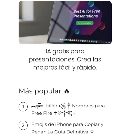
IA gratis para
presentaciones: Crea las
mejores fácil y rápido.
Más popular 🔥
︻╦̵̵͇̿̿̿̿╤─kïllér ꧁༒Nombres para
Free Fire ☂♡༒꧂
Emojis de iPhone para Copiar y
Pegar: La Guía Definitiva 💡