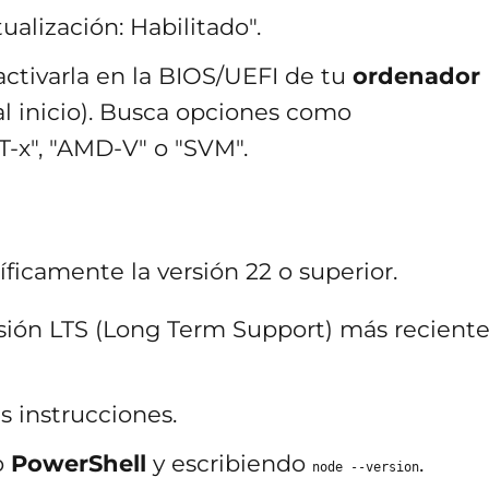
ualización: Habilitado".
 activarla en la BIOS/UEFI de tu
ordenador
al inicio). Busca opciones como
VT-x", "AMD-V" o "SVM".
ficamente la versión 22 o superior.
rsión LTS (Long Term Support) más recient
as instrucciones.
o
PowerShell
y escribiendo
.
node --version