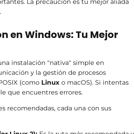
rtantes. La precaución es tu mejor aliada
.
ón en Windows: Tu Mejor
a instalación "nativa" simple en
unicación y la gestión de procesos
 POSIX (como
Linux
o macOS). Si intentas
ble que encuentres errores.
pales recomendadas, cada una con sus
r Linux 2):
Es la ruta más recomendada y