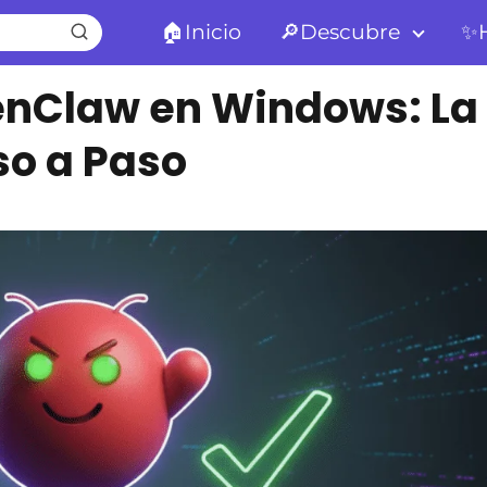
🏠Inicio
🔎Descubre
✨H
enClaw en Windows: La
so a Paso